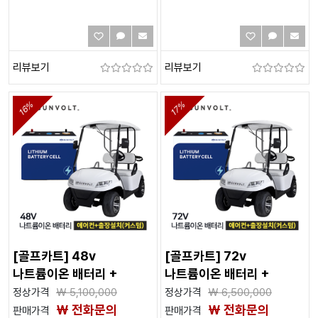
리뷰보기
리뷰보기
16%
17%
[골프카트] 48v
[골프카트] 72v
나트륨이온 배터리 +
나트륨이온 배터리 +
에어컨
에어컨
정상가격
₩
5,100,000
정상가격
₩
6,500,000
₩ 전화문의
₩ 전화문의
판매가격
판매가격