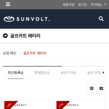
메
회원가입
로그인
추가메뉴
뉴
버
검
튼
색
버
튼
골프카트 배터리
상점 메인
골프카트 배터리
최근등록순
판매많은순
낮은가격순
높은가격순
14%
17%