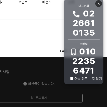
매가
포인트
배송비
소계
✕
대표전화
02
2661
0135
모바일
010
FAQ
회사소개
2235
6471
지사항
오늘 하루 보지 않기
최신글이 없습니다.
1:1 문의하기