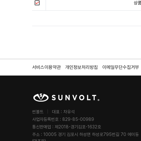
상
서비스이용약관
개인정보처리방침
이메일무단수집거부
썬볼트
|
대표 : 차유석
사업자등록번호 : 829-85-00989
통신판매업 : 제2018-경기김포-1632호
주소 : 10005 경기 김포시 하성면 하성로795번길 70 에이동