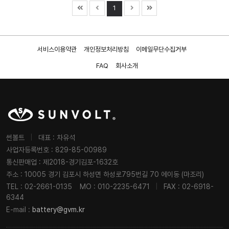
1
서비스이용약관
개인정보처리방침
이메일무단수집거부
FAQ
회사소개
썬볼트
|
대표 : 차유석
사업자등록번호 : 829-85-00989
통신판매업 : 제2018-경기김포-1632호
주소 : 10005 경기 김포시 하성면 하성로795번길 70 에이동 (마조리)
TEL : 02-2661-0135
MO : 010-2235-6471
|
FAX : 02-6918-
6344
E-mail :
battery@gvm.kr