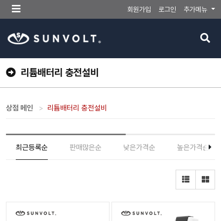
메
회원가입
로그인
추가메뉴
뉴
버
검
튼
색
버
튼
리튬배터리 충전설비
상점 메인
리튬배터리 충전설비
최근등록순
판매많은순
낮은가격순
높은가격순