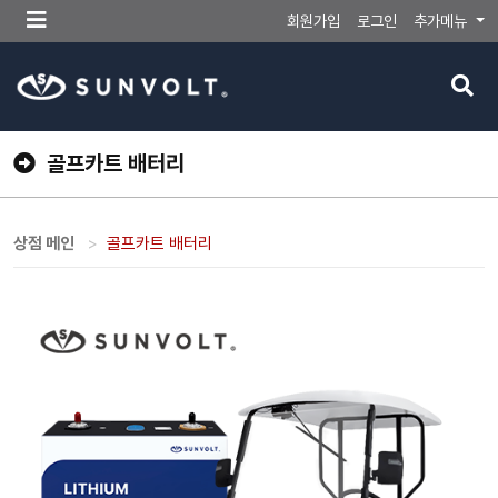
메
회원가입
로그인
추가메뉴
뉴
버
검
튼
색
버
튼
골프카트 배터리
상점 메인
골프카트 배터리