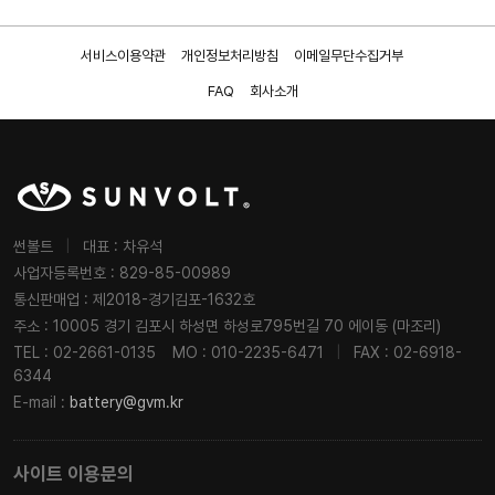
서비스이용약관
개인정보처리방침
이메일무단수집거부
FAQ
회사소개
썬볼트
|
대표 : 차유석
사업자등록번호 : 829-85-00989
통신판매업 : 제2018-경기김포-1632호
주소 : 10005 경기 김포시 하성면 하성로795번길 70 에이동 (마조리)
TEL : 02-2661-0135
MO : 010-2235-6471
|
FAX : 02-6918-
6344
E-mail :
battery@gvm.kr
사이트 이용문의