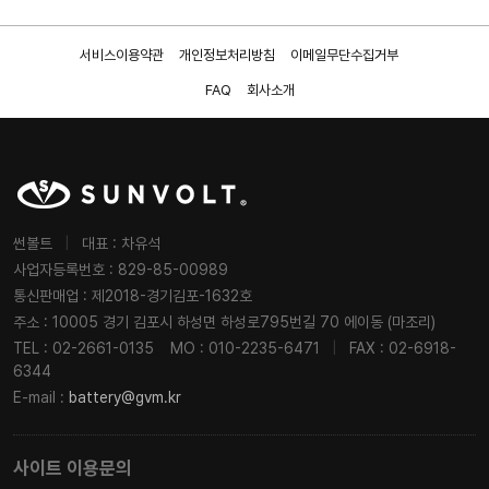
서비스이용약관
개인정보처리방침
이메일무단수집거부
FAQ
회사소개
썬볼트
|
대표 : 차유석
사업자등록번호 : 829-85-00989
통신판매업 : 제2018-경기김포-1632호
주소 : 10005 경기 김포시 하성면 하성로795번길 70 에이동 (마조리)
TEL : 02-2661-0135
MO : 010-2235-6471
|
FAX : 02-6918-
6344
E-mail :
battery@gvm.kr
사이트 이용문의