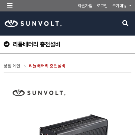
메
회원가입
로그인
추가메뉴
뉴
버
검
튼
색
버
튼
리튬배터리 충전설비
상점 메인
리튬배터리 충전설비