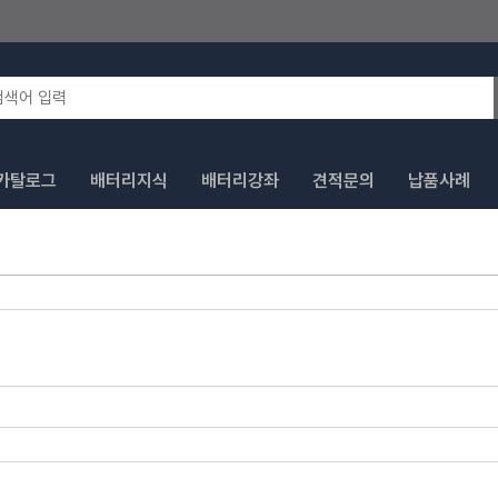
카탈로그
배터리지식
배터리강좌
견적문의
납품사례