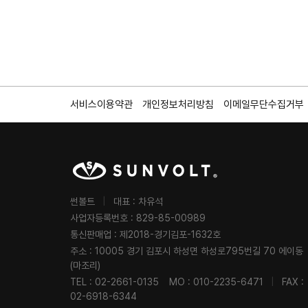
서비스이용약관
개인정보처리방침
이메일무단수집거부
썬볼트
|
대표 : 차유석
사업자등록번호 : 829-85-00989
통신판매업 : 제2018-경기김포-1632호
주소 : 10005 경기 김포시 하성면 하성로795번길 70 에이동
(마조리)
TEL : 02-2661-0135
MO : 010-2235-6471
|
FAX :
02-6918-6344