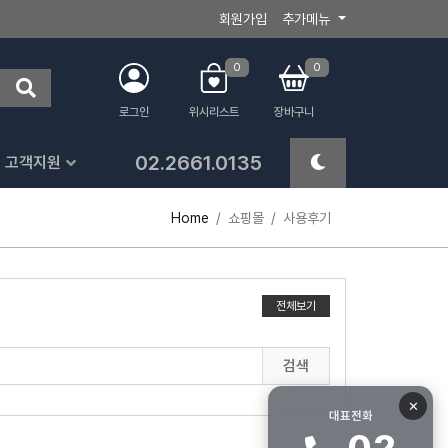
회원가입
추가메뉴
0
0
로그인
위시리스트
장바구니
02.2661.0135
고객지원
Home
쇼핑몰
사용후기
전체보기
검색
✕
대표전화
02