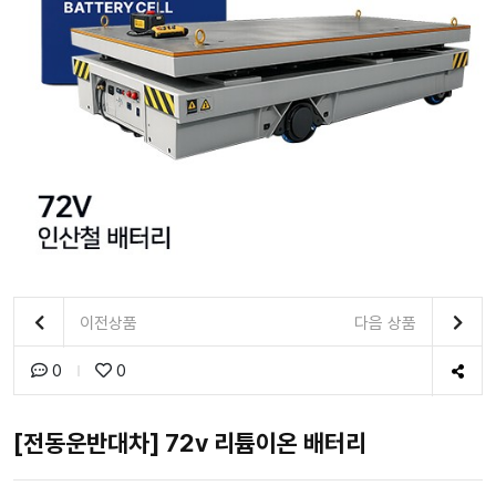
이전상품
다음 상품
0
0
[전동운반대차] 72v 리튬이온 배터리