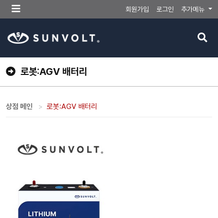
메
회원가입
로그인
추가메뉴
뉴
버
검
튼
색
버
튼
로봇:AGV 배터리
상점 메인
로봇:AGV 배터리