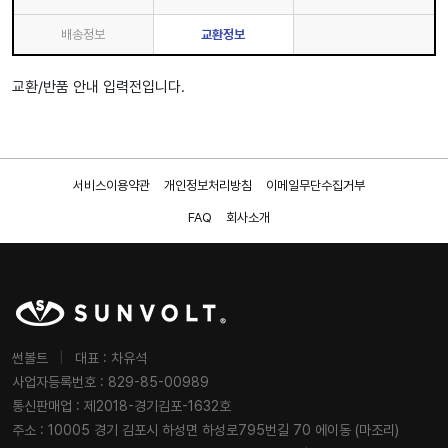
배송정보
교환정보
교환/반품 안내 입력전입니다.
서비스이용약관
개인정보처리방침
이메일무단수집거부
FAQ
회사소개
썬볼트
|
대표 : 차유석
사업자등록번호 : 829-85-00989
통신판매업 : 제2018-경기김포-1632호
주소 : 10005 경기 김포시 하성면 하성로795번길 70 에이동 (마조리)