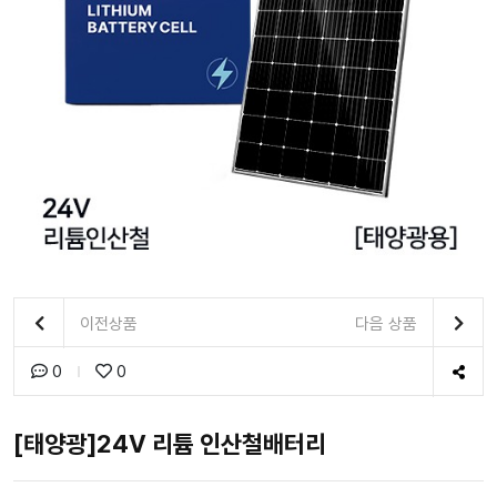
이전상품
다음 상품
0
0
[태양광]24V 리튬 인산철배터리