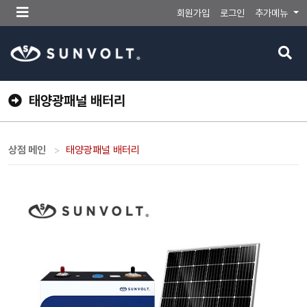
메
회원가입
로그인
추가메뉴
뉴
버
검
튼
색
버
튼
태양광패널 배터리
상점 메인
태양광패널 배터리