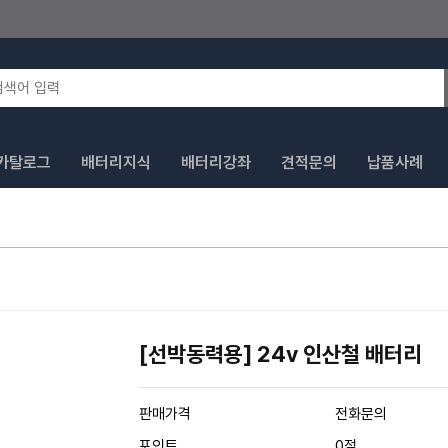
카탈로그
배터리지식
배터리강좌
견적문의
납품사례
[선박동력용] 24v 인산철 배터리
판매가격
전화문의
포인트
0점