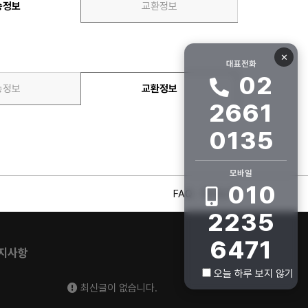
송정보
교환정보
✕
대표전화
02
송정보
교환정보
2661
0135
모바일
010
FAQ
회사소개
2235
6471
지사항
오늘 하루 보지 않기
최신글이 없습니다.