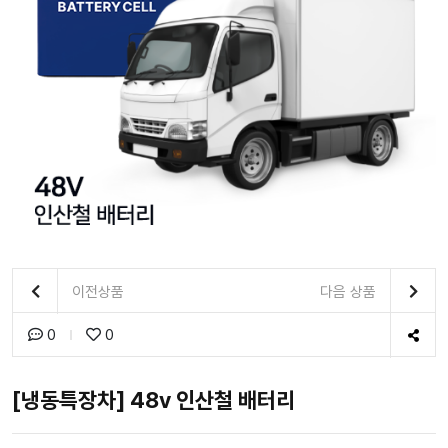
이전상품
다음 상품
0
0
[냉동특장차] 48v 인산철 배터리