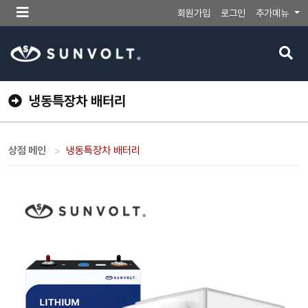
메
회원가입
로그인
추가메뉴
뉴
버
검
튼
색
버
튼
냉동특장차 배터리
상점 메인
냉동특장차 배터리