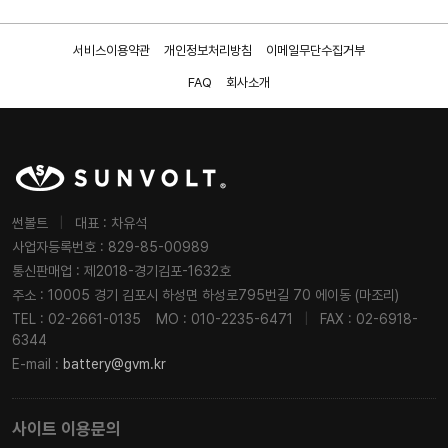
서비스이용약관
개인정보처리방침
이메일무단수집거부
FAQ
회사소개
썬볼트
|
대표 : 차유석
사업자등록번호 : 829-85-00989
통신판매업 : 제2018-경기김포-1632호
주소 : 10005 경기 김포시 하성면 하성로795번길 70 에이동 (마조리)
TEL : 02-2661-0135
MO : 010-2235-6471
|
FAX : 02-6918-
6344
E-mail :
battery@gvm.kr
사이트 이용문의