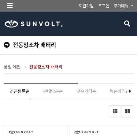
메
회원가입
로그인
추가메뉴
뉴
버
검
튼
색
버
튼
전동청소차 배터리
상점 메인
전동청소차 배터리
최근등록순
판매많은순
낮은가격순
높은가격순