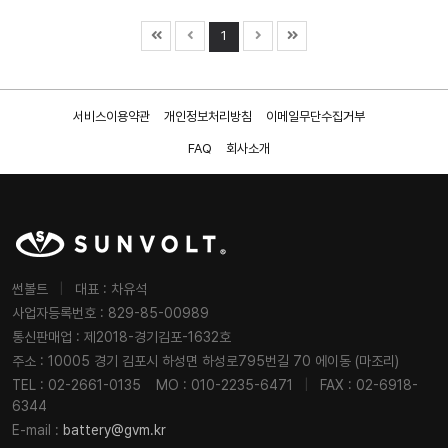
1
서비스이용약관
개인정보처리방침
이메일무단수집거부
FAQ
회사소개
썬볼트
|
대표 : 차유석
사업자등록번호 : 829-85-00989
통신판매업 : 제2018-경기김포-1632호
주소 : 10005 경기 김포시 하성면 하성로795번길 70 에이동 (마조리)
TEL : 02-2661-0135
MO : 010-2235-6471
|
FAX : 02-6918-
6344
E-mail :
battery@gvm.kr